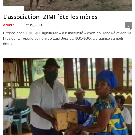
ACTUALITES
L’association IZIMI fête les mères
admin
-
juillet 19, 2021
0
L’Association IZIMI, qui signifierait « à l’unanimité » chez les Hongwè et dont la
Présidente répond au nom de Lara Jessica NGONGO, a organisé samedi
dernier...