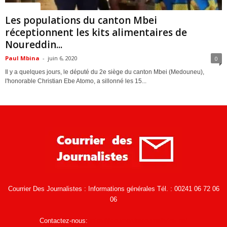
ACTUALITES
Les populations du canton Mbei
réceptionnent les kits alimentaires de
Noureddin...
Paul Mbina
-
juin 6, 2020
0
Il y a quelques jours, le député du 2e siège du canton Mbei (Medouneu),
l'honorable Christian Ebe Atomo, a sillonné les 15...
Courrier Des Journalistes : Informations générales Tél. : 00241 06 72 06
06
Contactez-nous:
infos@courrierdesjournalistes.net