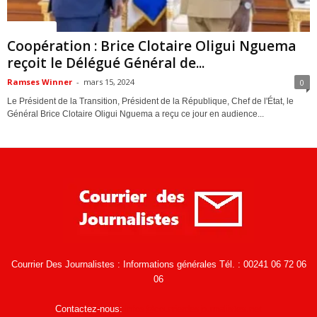
ACTUALITES
Coopération : Brice Clotaire Oligui Nguema
reçoit le Délégué Général de...
Ramses Winner
-
mars 15, 2024
0
Le Président de la Transition, Président de la République, Chef de l'État, le
Général Brice Clotaire Oligui Nguema a reçu ce jour en audience...
Courrier Des Journalistes : Informations générales Tél. : 00241 06 72 06
06
Contactez-nous:
infos@courrierdesjournalistes.net