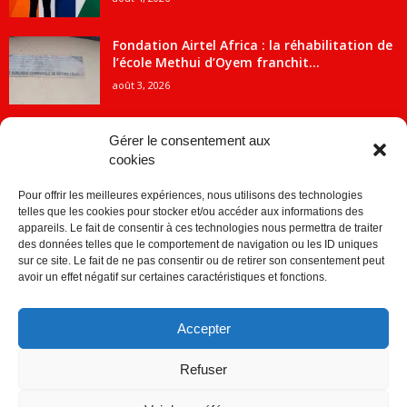
Fondation Airtel Africa : la réhabilitation de
l’école Methui d’Oyem franchit...
août 3, 2026
Gérer le consentement aux
cookies
CATÉGORIE POPULAIRE
Pour offrir les meilleures expériences, nous utilisons des technologies
5707
ACTUALITES
telles que les cookies pour stocker et/ou accéder aux informations des
2091
Economie
appareils. Le fait de consentir à ces technologies nous permettra de traiter
des données telles que le comportement de navigation ou les ID uniques
1840
Politique
sur ce site. Le fait de ne pas consentir ou de retirer son consentement peut
avoir un effet négatif sur certaines caractéristiques et fonctions.
882
Société
859
Sport
Accepter
280
Education
256
Environnement
Refuser