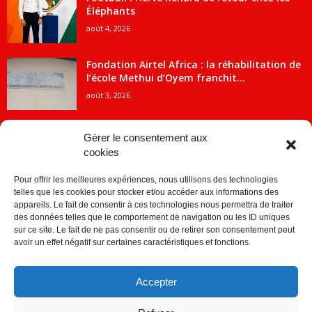
Éléphants
août 4, 2026
Fondation Airtel Africa : la réhabilitation de
l’école Methui d’Oyem franchit...
août 3, 2026
Gérer le consentement aux
cookies
CATÉGORIE POPULAIRE
Pour offrir les meilleures expériences, nous utilisons des technologies
5707
ACTUALITES
telles que les cookies pour stocker et/ou accéder aux informations des
2091
Economie
appareils. Le fait de consentir à ces technologies nous permettra de traiter
des données telles que le comportement de navigation ou les ID uniques
1840
Politique
sur ce site. Le fait de ne pas consentir ou de retirer son consentement peut
avoir un effet négatif sur certaines caractéristiques et fonctions.
882
Société
859
Sport
Accepter
280
Education
256
Environnement