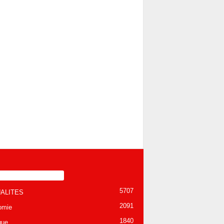
TÉGORIE POPULAIRE
5707
ALITES
2091
omie
1840
que