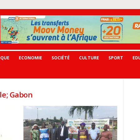
IQUE
ECONOMIE
SOCIÉTÉ
CULTURE
SPORT
ED
ale; Gabon