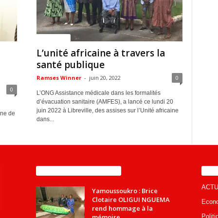
ACTUALITES
L’unité africaine à travers la
santé publique
Ramses Winner
-
juin 20, 2022
0
0
L’ONG Assistance médicale dans les formalités
d’évacuation sanitaire (AMFES), a lancé ce lundi 20
juin 2022 à Libreville, des assises sur l’Unité africaine
une de
dans...
ENCORE PLUS D'ARTICLES
CA
ACTU
Yamoussoukro : Brice
Clotaire OLIGUI NGUEMA
Econ
rend hommage à la
mémoire...
Politi