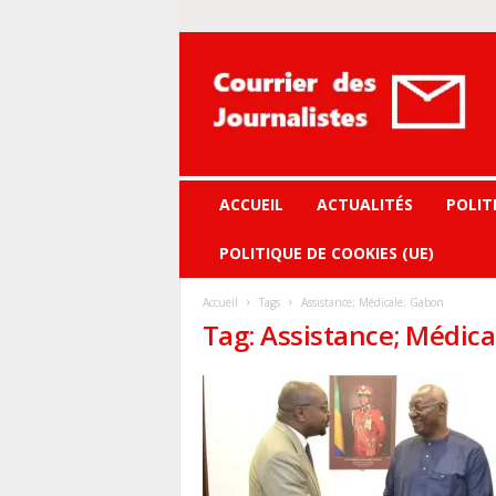
Courrier
des
journalistes
ACCUEIL
ACTUALITÉS
POLIT
POLITIQUE DE COOKIES (UE)
Accueil
Tags
Assistance; Médicale; Gabon
Tag: Assistance; Médic