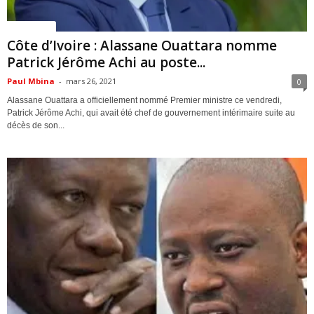
ACTUALITES
Côte d’Ivoire : Alassane Ouattara nomme
Patrick Jérôme Achi au poste...
Paul Mbina
-
mars 26, 2021
0
Alassane Ouattara a officiellement nommé Premier ministre ce vendredi,
Patrick Jérôme Achi, qui avait été chef de gouvernement intérimaire suite au
décès de son...