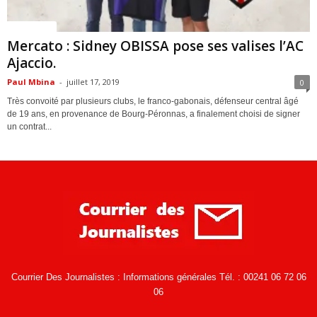
ACTUALITES
Mercato : Sidney OBISSA pose ses valises l’AC
Ajaccio.
Paul Mbina
-
juillet 17, 2019
0
Très convoité par plusieurs clubs, le franco-gabonais, défenseur central âgé
de 19 ans, en provenance de Bourg-Péronnas, a finalement choisi de signer
un contrat...
Courrier Des Journalistes : Informations générales Tél. : 00241 06 72 06
06