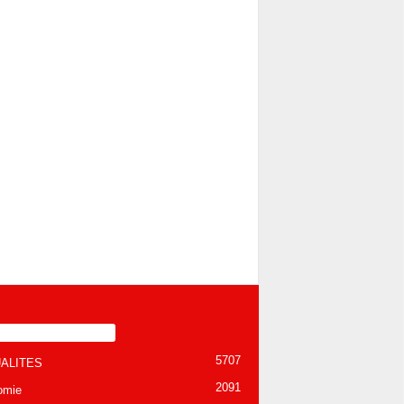
TÉGORIE POPULAIRE
5707
ALITES
2091
omie