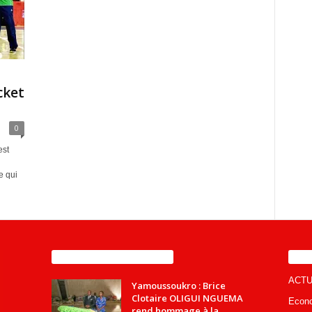
cket
0
est
e qui
ENCORE PLUS D'ARTICLES
CA
ACTU
Yamoussoukro : Brice
Clotaire OLIGUI NGUEMA
Econ
rend hommage à la