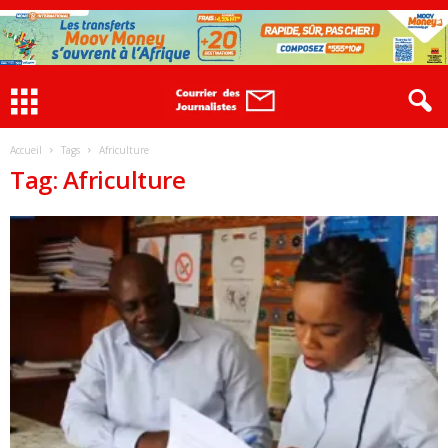
Accueil
Tags
Africulture
Tag: Africulture