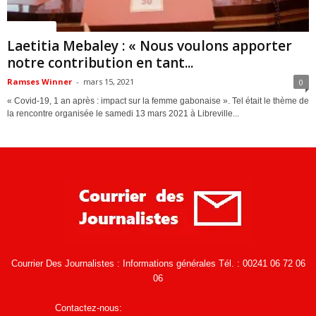
ACTUALITES
Laetitia Mebaley : « Nous voulons apporter
notre contribution en tant...
Ramses Winner
-
mars 15, 2021
0
« Covid-19, 1 an après : impact sur la femme gabonaise ». Tel était le thème de
la rencontre organisée le samedi 13 mars 2021 à Libreville...
Courrier Des Journalistes : Informations générales Tél. : 00241 06 72 06
06
Contactez-nous:
infos@courrierdesjournalistes.net