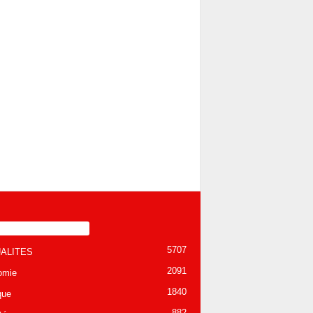
TÉGORIE POPULAIRE
5707
ALITES
2091
omie
1840
que
882