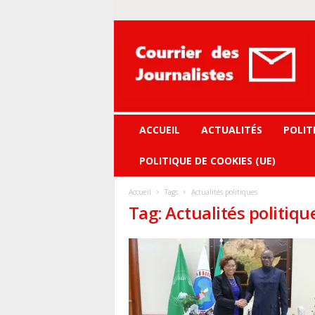
Courrier
des
journalistes
ACCUEIL
ACTUALITÉS
POLIT
POLITIQUE DE COOKIES (UE)
Accueil
Tags
Actualités politiques
Tag: Actualités politiqu