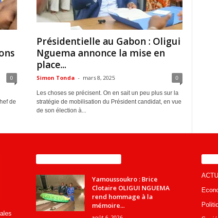
ACTUALITES
Présidentielle au Gabon : Oligui
ons
Nguema annonce la mise en
place...
0
Simon Tonda
-
mars 8, 2025
0
Les choses se précisent. On en sait un peu plus sur la
Chef de
stratégie de mobilisation du Président candidat, en vue
de son élection à...
ENCORE PLUS D'ARTICLES
CA
ACTU
Yamoussoukro : Brice
Clotaire OLIGUI NGUEMA
Econ
rend hommage à la
mémoire...
Politi
rales
août 6, 2026