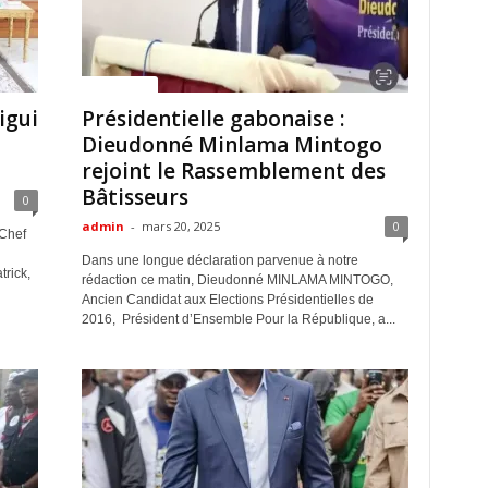
ACTUALITES
igui
Présidentielle gabonaise :
Dieudonné Minlama Mintogo
rejoint le Rassemblement des
Bâtisseurs
0
admin
-
mars 20, 2025
0
 Chef
u
Dans une longue déclaration parvenue à notre
trick,
rédaction ce matin, Dieudonné MINLAMA MINTOGO,
Ancien Candidat aux Elections Présidentielles de
2016, Président d’Ensemble Pour la République, a...