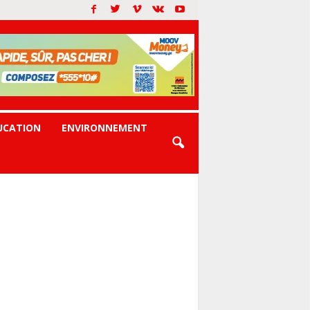
UCATION
ENVIRONNEMENT